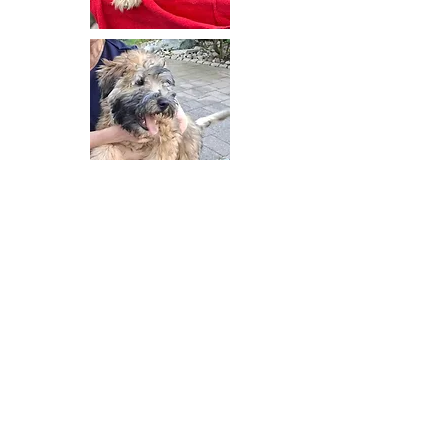
05. August 2026​
Die Welpen sind kurz vor
Vollendung des achten Monats
und haben sich zu vollwertigen
Familienmitgliedern entwickelt.
Die Familien sind so glücklich und
das ist für uns die größte