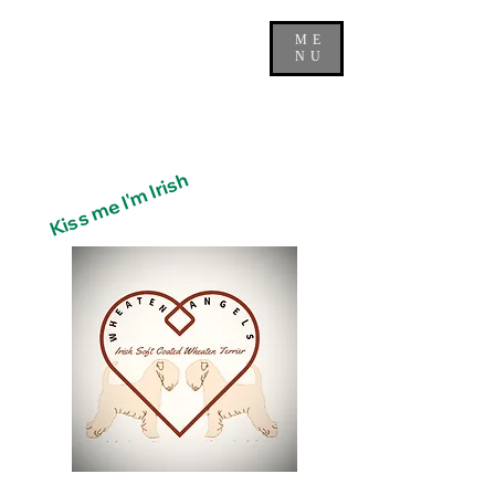
ME
NU
Kiss me I'm Irish