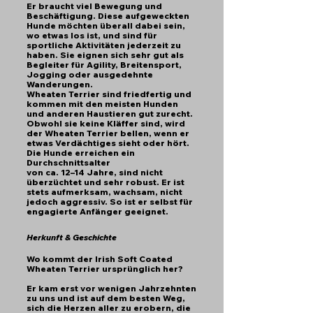
Er braucht viel Bewegung und
Beschäftigung. Diese aufgeweckten
Hunde möchten überall dabei sein,
wo etwas los ist, und sind für
sportliche Aktivitäten jederzeit zu
haben. Sie eignen sich sehr gut als
Begleiter für Agility, Breitensport,
Jogging oder ausgedehnte
Wanderungen.
Wheaten Terrier sind friedfertig und
kommen mit den meisten Hunden
und anderen Haustieren gut zurecht.
Obwohl sie keine Kläffer sind, wird
der Wheaten Terrier bellen, wenn er
etwas Verdächtiges sieht oder hört.
Die Hunde erreichen ein
Durchschnittsalter
von ca. 12–14 Jahre, sind nicht
überzüchtet und sehr robust. Er ist
stets aufmerksam, wachsam, nicht
jedoch aggressiv.
So ist er selbst für
engagierte Anfänger geeignet.
Herkunft & Geschichte
Wo kommt der Irish Soft Coated
Wheaten Terrier ursprünglich her?
Er kam erst vor wenigen Jahrzehnten
zu uns und ist auf dem besten Weg,
sich die Herzen aller zu erobern, die