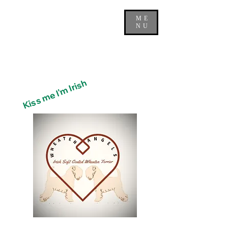
ME
NU
Kiss me I'm Irish