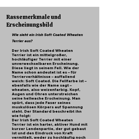
Rassemerkmale und
Erscheinungsbild
Wie sieht ein Irish Soft Coated Wheaten
Terrier aus?
Der Irish Soft Coated Wheaten
Terrier ist ein mittelgroßer,
hochläufiger Terrier mit einer
unverwechselbaren Erscheinung.
Diese liegt in seinem Fell. Wie der
Name schon andeutet ist es – für
Terrierverhältnisse – auffallend
weich: Soft Coated. Die Fellfarbe ist –
ebenfalls wie der Name sagt –
wheaten, also weizenfarbig. Kopf,
Augen und Ohren unterstreichen
seine hellwache Erscheinung. Man
spürt, dass jede Faser seines
muskulösen Körpers auf Spannung
steht. Der Standard beschreibt ihn
wie folgt:
Der Irish Soft Coated Wheaten
Terrier ist ein harter, aktiver Hund mit
kurzer Lendenpartie, der gut gebaut
ist und den Eindruck von Kraft
vermittelt, weder zu hochläufig noch