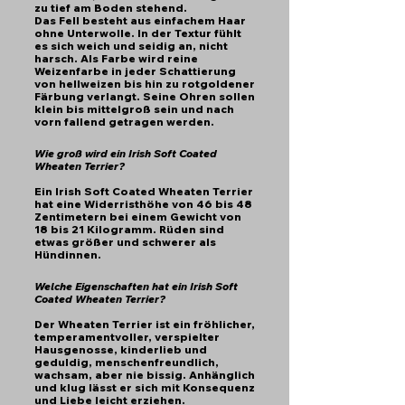
zu tief am Boden stehend.
Das Fell besteht aus einfachem Haar
ohne Unterwolle. In der Textur fühlt
es sich weich und seidig an, nicht
harsch. Als Farbe wird reine
Weizenfarbe in jeder Schattierung
von hellweizen bis hin zu rotgoldener
Färbung verlangt. Seine Ohren sollen
klein bis mittelgroß sein und nach
vorn fallend getragen werden.
Wie groß wird ein Irish Soft Coated
Wheaten Terrier?
Ein Irish Soft Coated Wheaten Terrier
hat eine Widerristhöhe von 46 bis 48
Zentimetern bei einem Gewicht von
18 bis 21 Kilogramm. Rüden sind
etwas größer und schwerer als
Hündinnen.
Welche Eigenschaften hat ein Irish Soft
Coated Wheaten Terrier?
Der Wheaten Terrier ist ein fröhlicher,
temperamentvoller, verspielter
Hausgenosse, kinderlieb und
geduldig, menschenfreundlich,
wachsam, aber nie bissig. Anhänglich
und klug lässt er sich mit Konsequenz
und Liebe leicht erziehen.